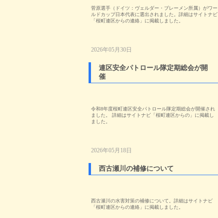
菅原選手（ドイツ：ヴェルダー・ブレーメン所属）がワー
ルドカップ日本代表に選出されました。詳細はサイトナビ
「桜町連区からの連絡」に掲載しました。
2026年05月30日
連区安全パトロール隊定期総会が開
催
令和8年度桜町連区安全パトロール隊定期総会が開催され
ました。 詳細はサイトナビ「桜町連区からの」に掲載し
ました。
2026年05月18日
西古瀬川の補修について
西古瀬川の水害対策の補修について。詳細はサイトナビ
「桜町連区からの連絡」に掲載しました。