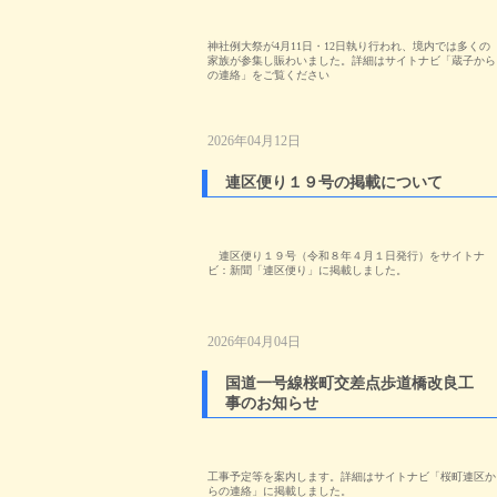
神社例大祭が4月11日・12日執り行われ、境内では多くの
家族が参集し賑わいました。詳細はサイトナビ「蔵子から
の連絡」をご覧ください
2026年04月12日
連区便り１９号の掲載について
連区便り１９号（令和８年４月１日発行）をサイトナ
ビ：新聞「連区便り」に掲載しました。
2026年04月04日
国道一号線桜町交差点歩道橋改良工
事のお知らせ
工事予定等を案内します。詳細はサイトナビ「桜町連区か
らの連絡」に掲載しました。