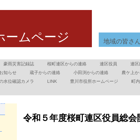
ホームページ
地域の皆さ
豪雨災害記録誌
桜町連区からの連絡
連区役員
連区
お知らせ
蔵子からの連絡
小田渕からの連絡
農ケ上か
の水位確認カメラ
LINK
豊川市役所ホームページ
町内
令和５年度桜町連区役員総会