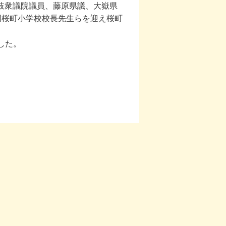
枝衆議院議員、藤原県議、大嶽県
岡桜町小学校校長先生らを迎え桜町
した。