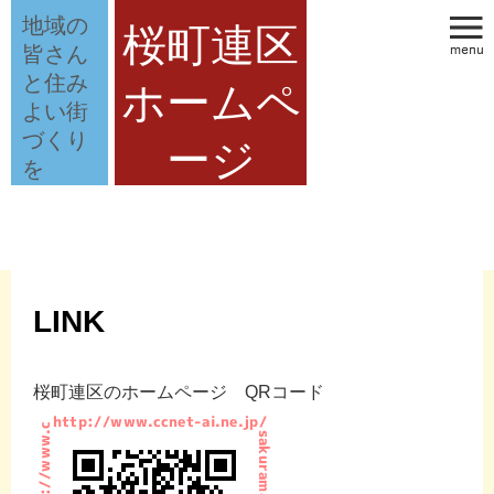
地域の
桜町連区
皆さん
と住み
ホームペ
よい街
づくり
ージ
を
LINK
桜町連区のホームページ QRコード