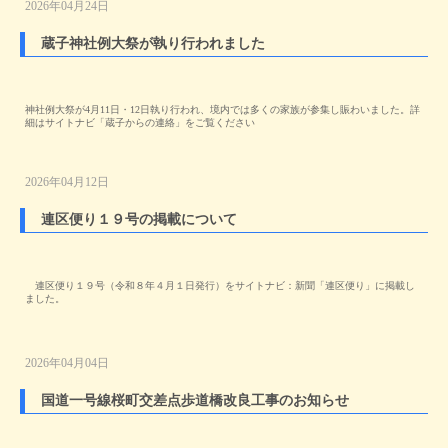
2026年04月24日
蔵子神社例大祭が執り行われました
神社例大祭が4月11日・12日執り行われ、境内では多くの家族が参集し賑わいました。詳
細はサイトナビ「蔵子からの連絡」をご覧ください
2026年04月12日
連区便り１９号の掲載について
連区便り１９号（令和８年４月１日発行）をサイトナビ：新聞「連区便り」に掲載し
ました。
2026年04月04日
国道一号線桜町交差点歩道橋改良工事のお知らせ