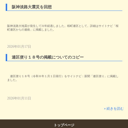
阪神淡路大震災を回想
阪神淡路大地震が発生して31年経過しました。桜町連区として。詳細はサイトナビ「桜
町連区からの連絡」に掲載しました。
2026年01月17日
連区便り１８号の掲載についてのコピー
連区便り１８号（令和８年１月１日発行）をサイトナビ：新聞「連区便り」に掲載し
ました。
2026年01月11日
» 続きを読む
トップページ