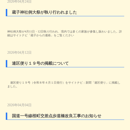
2026年04月24日
蔵子神社例大祭が執り行われました
神社例大祭が4月11日・12日執り行われ、境内では多くの家族が参集し賑わいました。詳
細はサイトナビ「蔵子からの連絡」をご覧ください
2026年04月12日
連区便り１９号の掲載について
連区便り１９号（令和８年４月１日発行）をサイトナビ：新聞「連区便り」に掲載し
ました。
2026年04月04日
国道一号線桜町交差点歩道橋改良工事のお知らせ