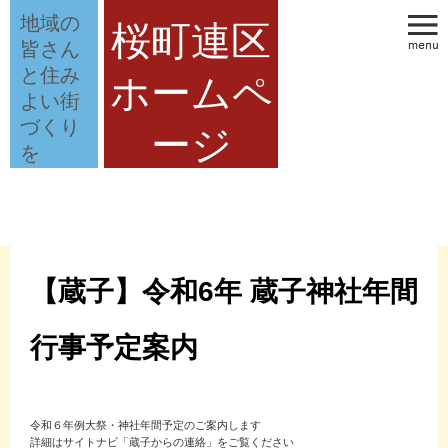
地域の
桜町連区
皆さん
と住み
ホームペ
よい街
づくり
ージ
を
【蔵子】令和6年 蔵子神社年間
行事予定案内
令和６年例大祭・神社年間予定のご案内します
詳細はサイトナビ「蔵子からの連絡」をご覧ください