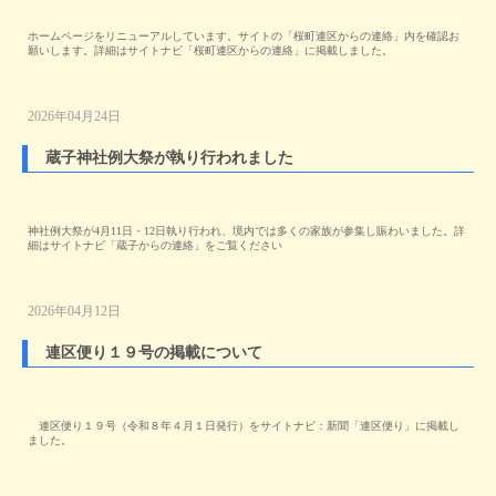
ホームページをリニューアルしています。サイトの「桜町連区からの連絡」内を確認お
願いします。詳細はサイトナビ「桜町連区からの連絡」に掲載しました。
2026年04月24日
蔵子神社例大祭が執り行われました
神社例大祭が4月11日・12日執り行われ、境内では多くの家族が参集し賑わいました。詳
細はサイトナビ「蔵子からの連絡」をご覧ください
2026年04月12日
連区便り１９号の掲載について
連区便り１９号（令和８年４月１日発行）をサイトナビ：新聞「連区便り」に掲載し
ました。