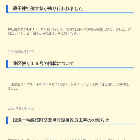
蔵子神社例大祭が執り行われました
神社例大祭が4月11日・12日執り行われ、境内では多くの家族が参集し賑わいました。詳
細はサイトナビ「蔵子からの連絡」をご覧ください
2026年04月12日
連区便り１９号の掲載について
連区便り１９号（令和８年４月１日発行）をサイトナビ：新聞「連区便り」に掲載し
ました。
2026年04月04日
国道一号線桜町交差点歩道橋改良工事のお知らせ