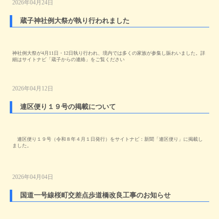
2026年04月24日
蔵子神社例大祭が執り行われました
神社例大祭が4月11日・12日執り行われ、境内では多くの家族が参集し賑わいました。詳
細はサイトナビ「蔵子からの連絡」をご覧ください
2026年04月12日
連区便り１９号の掲載について
連区便り１９号（令和８年４月１日発行）をサイトナビ：新聞「連区便り」に掲載し
ました。
2026年04月04日
国道一号線桜町交差点歩道橋改良工事のお知らせ