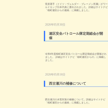
菅原選手（ドイツ：ヴェルダー・ブレーメン所属）がワー
ルドカップ日本代表に選出されました。詳細はサイトナビ
「桜町連区からの連絡」に掲載しました。
2026年05月30日
連区安全パトロール隊定期総会が開
催
令和8年度桜町連区安全パトロール隊定期総会が開催され
ました。 詳細はサイトナビ「桜町連区からの」に掲載し
ました。
2026年05月18日
西古瀬川の補修について
西古瀬川の水害対策の補修について。詳細はサイトナビ
「桜町連区からの連絡」に掲載しました。