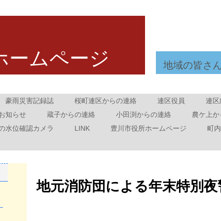
ホームページ
地域の皆さ
豪雨災害記録誌
桜町連区からの連絡
連区役員
連区
お知らせ
蔵子からの連絡
小田渕からの連絡
農ケ上か
の水位確認カメラ
LINK
豊川市役所ホームページ
町内
地元消防団による年末特別夜