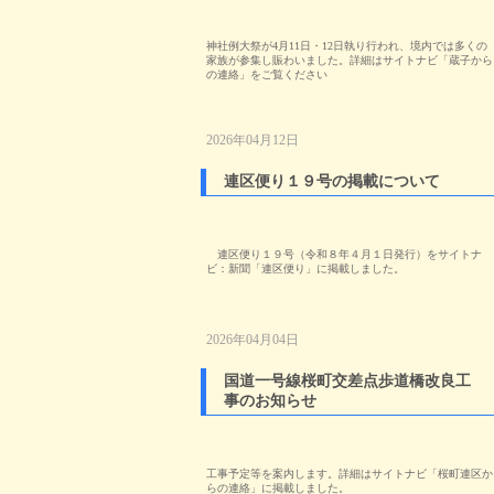
神社例大祭が4月11日・12日執り行われ、境内では多くの
家族が参集し賑わいました。詳細はサイトナビ「蔵子から
の連絡」をご覧ください
2026年04月12日
連区便り１９号の掲載について
連区便り１９号（令和８年４月１日発行）をサイトナ
ビ：新聞「連区便り」に掲載しました。
2026年04月04日
国道一号線桜町交差点歩道橋改良工
事のお知らせ
工事予定等を案内します。詳細はサイトナビ「桜町連区か
らの連絡」に掲載しました。