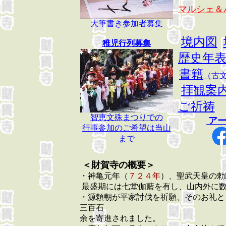
マルシェ＆
大筆書き参加者募集
境内図
稚児行列募集
歴史年
書籍
（古
拝観案
ご祈祷
智恵文殊まつりでの
ア
行事参加のご希望は当山
まで
＜財賀寺の概要＞
・神亀元年（
７２４年
）、聖武天皇の勅
最盛期には七堂伽藍を有し、山内外に
・源頼朝が平家討伐を祈願、そのお礼と
三百石
余を寄進されました。