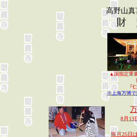
高野山真
財 
▲国指定重
｢
※上海万博で
8月13
毎月25日